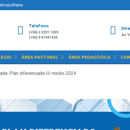
etropolitana
Telefono
Dir
(+56) 2 2291 1659
Av. 
(+56) 9 61941920
LEGIO
ÁREA PASTORAL
ÁREA PEDAGÓGICA
CON
rada: Plan diferenciado III medio 2024