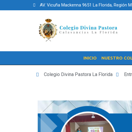
AV. Vicuña Mackenna 9651 La Florida, Región M
INICIO
NUESTRO CO
Colegio Divina Pastora La Florida
Ent