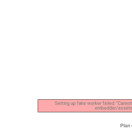
Setting up fake worker failed: "Canno
embedder/assets/j
Plan 