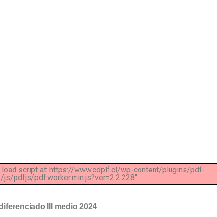
t load script at: https://www.cdplf.cl/wp-content/plugins/pdf-
s/pdfjs/pdf.worker.min.js?ver=2.2.228".
diferenciado III medio 2024