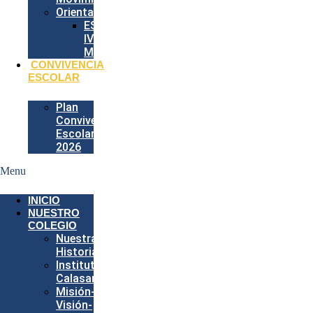
Orientación
ESPECIAL
IV
MEDIOS
CONVIVENCIA
ESCOLAR
Plan
Convivencia
Escolar
2026
Menu
INICIO
NUESTRO
COLEGIO
Nuestra
Historia
Instituto
Calasancio
Misión-
Visión-