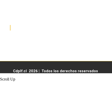
HORARIO DE ATENCIÓN
Lunes a viernes de 07:30 a 17:30 hrs
Cdplf.cl 2026 | Todos los derechos reservados
Scroll Up