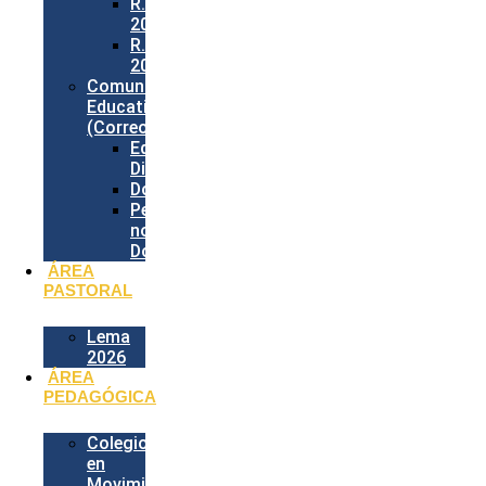
R.I.E.
2026
R.E.P.
2026
Comunidad
Educativa
(Correos)
Equipo
Directivo
Docentes
Personal
no
Docente
ÁREA
PASTORAL
Lema
2026
ÁREA
PEDAGÓGICA
Colegio
en
Movimiento