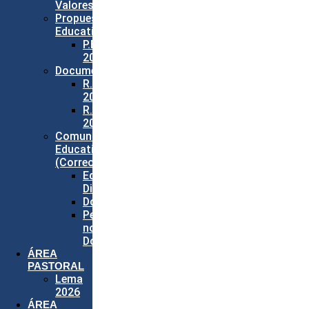
Valores
Propuesta
Educativa
P.E.I.
2026
Documentos
R.I.E.
2026
R.E.P.
2026
Comunidad
Educativa
(Correos)
Equipo
Directivo
Docentes
Personal
no
Docente
ÁREA
PASTORAL
Lema
2026
ÁREA