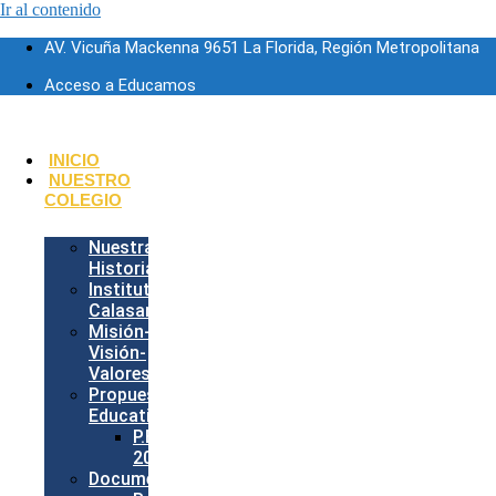
Ir al contenido
AV. Vicuña Mackenna 9651 La Florida, Región Metropolitana
Acceso a Educamos
INICIO
NUESTRO
COLEGIO
Nuestra
Historia
Instituto
Calasancio
Misión-
Visión-
Valores
Propuesta
Educativa
P.E.I.
2026
Documentos