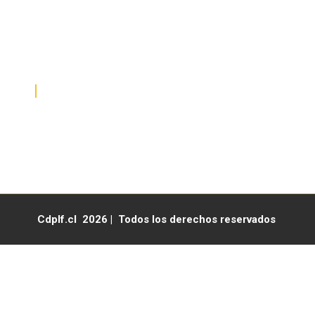
secretaria01@cdplf.cl
Celular +569 61941920
HORARIO DE ATENCIÓN
Lunes a viernes de 07:30 a 17:30 hrs
Cdplf.cl 2026 | Todos los derechos reservados