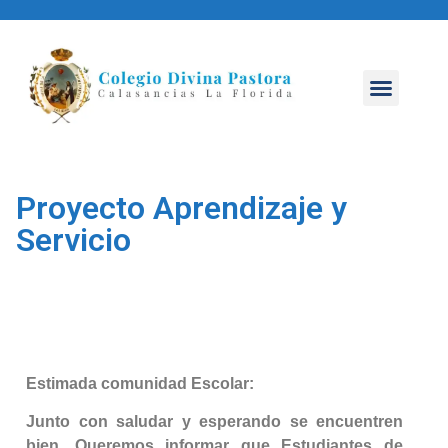
NUESTRO COLEGIO
ÁREA PASTORAL
ÁREA PEDAGÓGICA
CONVIVENCIA ESCOLAR
Proyecto Aprendizaje y
Servicio
Estimada comunidad Escolar:
Junto con saludar y esperando se encuentren
bien. Queremos informar que Estudiantes de