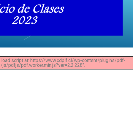
t load script at: https://www.cdplf.cl/wp-content/plugins/pdf-
s/pdfjs/pdf.worker.min.js?ver=2.2.228".