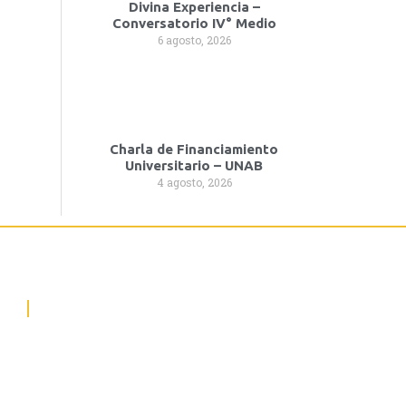
Divina Experiencia –
Conversatorio IV° Medio
6 agosto, 2026
Charla de Financiamiento
Universitario – UNAB
4 agosto, 2026
HORARIO DE ATENCIÓN
Lunes a viernes de 07:30 a 17:30 hrs