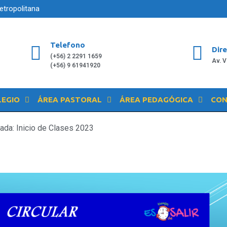
etropolitana
Telefono
Dir
(+56) 2 2291 1659
Av. 
(+56) 9 61941920
LEGIO
ÁREA PASTORAL
ÁREA PEDAGÓGICA
CON
rada: Inicio de Clases 2023