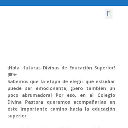
NUESTRO COLEGIO
ÁREA PASTORAL
ÁREA PEDAGÓGICA
CONVIVENCIA ESCOLAR
¡Hola, futuras Divinas de Educación Superior!
🎓✨
Sabemos que la etapa de elegir qué estudiar
puede ser emocionante, ¡pero también un
poco abrumadora! Por eso, en el Colegio
Divina Pastora queremos acompañarlas en
este importante camino hacia la educación
superior.