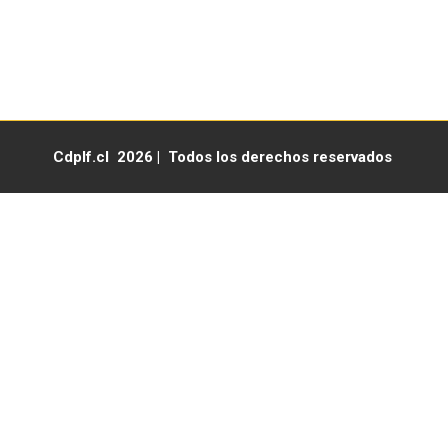
Lunes a viernes de 07:30 a 17:30 hrs
Cdplf.cl 2026 | Todos los derechos reservados