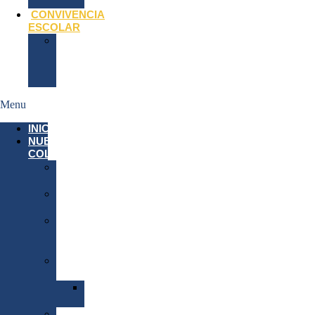
MEDIOS
CONVIVENCIA
ESCOLAR
Plan
Convivencia
Escolar
2026
Menu
INICIO
NUESTRO
COLEGIO
Nuestra
Historia
Instituto
Calasancio
Misión-
Visión-
Valores
Propuesta
Educativa
P.E.I.
2026
Documentos