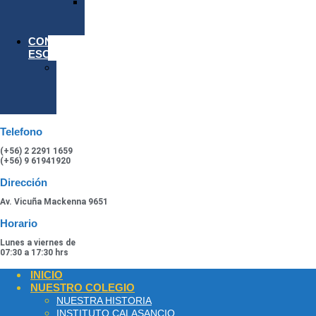
ESPECIAL
IV
MEDIOS
CONVIVENCIA
ESCOLAR
Plan
Convivencia
Escolar
2026
Telefono
(+56) 2 2291 1659
(+56) 9 61941920
Dirección
Av. Vicuña Mackenna 9651
Horario
Lunes a viernes de
07:30 a 17:30 hrs
INICIO
NUESTRO COLEGIO
NUESTRA HISTORIA
INSTITUTO CALASANCIO