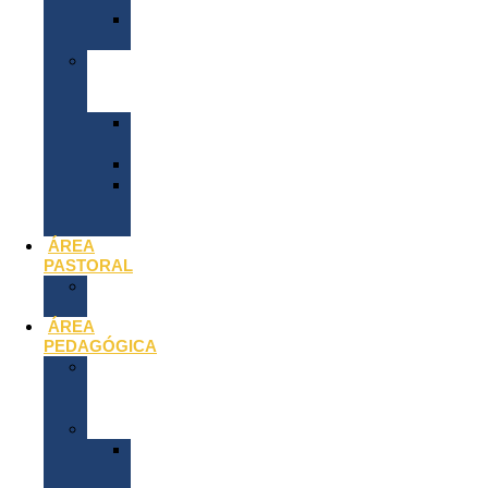
R.E.P.
2026
Comunidad
Educativa
(Correos)
Equipo
Directivo
Docentes
Personal
no
Docente
ÁREA
PASTORAL
Lema
2026
ÁREA
PEDAGÓGICA
Colegio
en
Movimiento
Orientación
ESPECIAL
IV