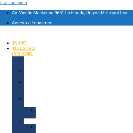
Ir al contenido
AV. Vicuña Mackenna 9651 La Florida, Región Metropolitana
Acceso a Educamos
INICIO
NUESTRO
COLEGIO
Nuestra
Historia
Instituto
Calasancio
Misión-
Visión-
Valores
Propuesta
Educativa
P.E.I.
2026
Documentos
R.I.E.
2026