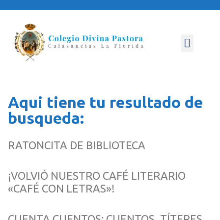
NUESTRO COLEGIO
ÁREA PASTORAL
ÁREA PEDAGÓGICA
CONVIVENCIA ESCOLAR
Aqui tiene tu resultado de
busqueda:
RATONCITA DE BIBLIOTECA
¡VOLVIÓ NUESTRO CAFÉ LITERARIO
«CAFÉ CON LETRAS»!
CUENTA CUENTOS: CUENTOS, TÍTERES