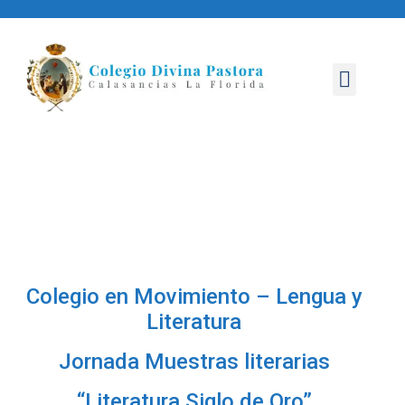
NUESTRO COLEGIO
ÁREA PASTORAL
ÁREA PEDAGÓGICA
CONVIVENCIA ESCOLAR
Colegio en Movimiento – Lengua y
Literatura
Jornada Muestras literarias
“Literatura Siglo de Oro”