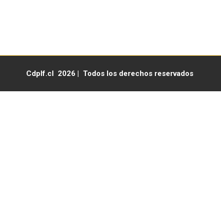
Lunes a viernes de 07:30 a 17:30 hrs
Cdplf.cl 2026 | Todos los derechos reservados