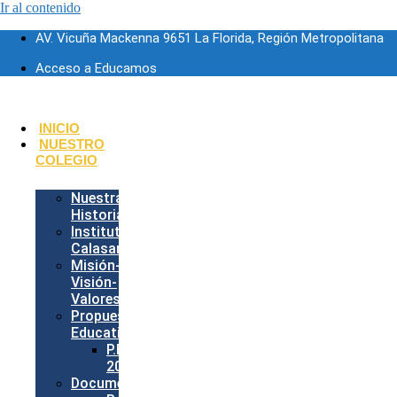
Ir al contenido
AV. Vicuña Mackenna 9651 La Florida, Región Metropolitana
Acceso a Educamos
INICIO
NUESTRO
COLEGIO
Nuestra
Historia
Instituto
Calasancio
Misión-
Visión-
Valores
Propuesta
Educativa
P.E.I.
2026
Documentos