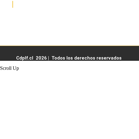
HORARIO DE ATENCIÓN
Lunes a viernes de 07:30 a 17:30 hrs
Cdplf.cl 2026 | Todos los derechos reservados
Scroll Up