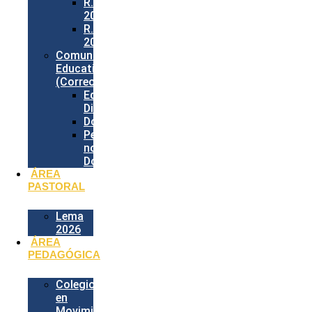
R.I.E.
2026
R.E.P.
2026
Comunidad
Educativa
(Correos)
Equipo
Directivo
Docentes
Personal
no
Docente
ÁREA
PASTORAL
Lema
2026
ÁREA
PEDAGÓGICA
Colegio
en
Movimiento