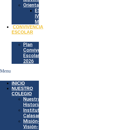
Orientación
ESPECIAL
IV
MEDIOS
CONVIVENCIA
ESCOLAR
Plan
Convivencia
Escolar
2026
Menu
INICIO
NUESTRO
COLEGIO
Nuestra
Historia
Instituto
Calasancio
Misión-
Visión-