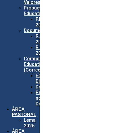
Valores
Propuesta
Educativa
P.E.I.
2026
Documentos
R.I.E.
2026
R.E.P.
2026
Comunidad
Educativa
(Correos)
Equipo
Directivo
Docentes
Personal
no
Docente
ÁREA
PASTORAL
Lema
2026
ÁREA