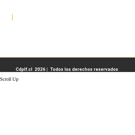
HORARIO DE ATENCIÓN
Lunes a viernes de 07:30 a 17:30 hrs
Cdplf.cl 2026 | Todos los derechos reservados
Scroll Up