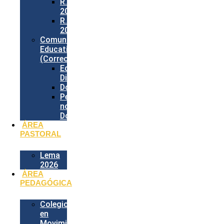
R.I.E.
2026
R.E.P.
2026
Comunidad
Educativa
(Correos)
Equipo
Directivo
Docentes
Personal
no
Docente
ÁREA
PASTORAL
Lema
2026
ÁREA
PEDAGÓGICA
Colegio
en
Movimiento