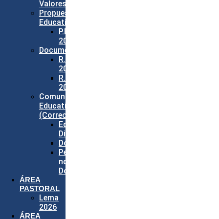
Valores
Propuesta
Educativa
P.E.I.
2026
Documentos
R.I.E.
2026
R.E.P.
2026
Comunidad
Educativa
(Correos)
Equipo
Directivo
Docentes
Personal
no
Docente
ÁREA
PASTORAL
Lema
2026
ÁREA