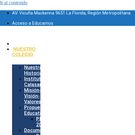
Ir al contenido
AV. Vicuña Mackenna 9651 La Florida, Región Metropolitana
Acceso a Educamos
INICIO
NUESTRO
COLEGIO
Nuestra
Historia
Instituto
Calasancio
Misión-
Visión-
Valores
Propuesta
Educativa
P.E.I.
2026
Documentos