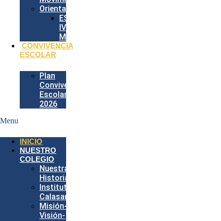
Orientación
ESPECIAL
IV
MEDIOS
CONVIVENCIA
ESCOLAR
Plan
Convivencia
Escolar
2026
Menu
INICIO
NUESTRO
COLEGIO
Nuestra
Historia
Instituto
Calasancio
Misión-
Visión-